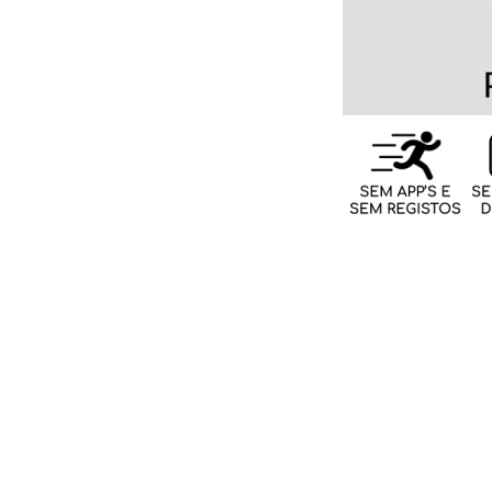
menu
Casa Nanda
Restaurante de Comida Tradicional Portuguesa com entrega ao domicílio
menu
Casa Nanda em Porto
Casa Nanda
menu
Facebook
Instagram
TripAdvisor